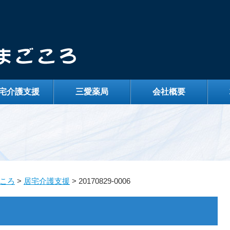
宅介護支援
三愛薬局
会社概要
ころ
>
居宅介護支援
>
20170829-0006