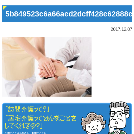
5b849523c6a66aed2dcff428e62888
2017.12.07