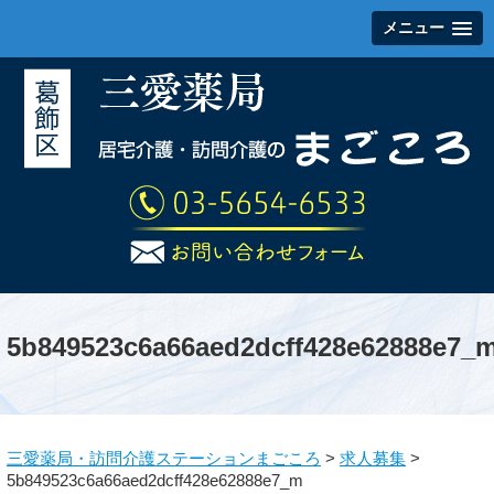
メニュー
5b849523c6a66aed2dcff428e62888e7_
三愛薬局・訪問介護ステーションまごころ
>
求人募集
>
5b849523c6a66aed2dcff428e62888e7_m