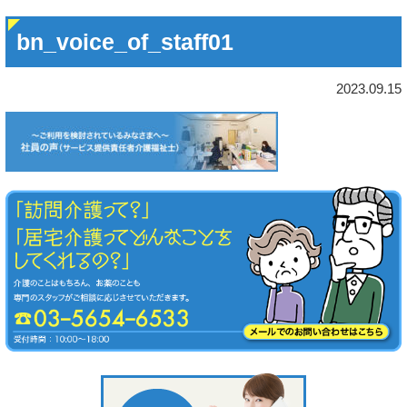
bn_voice_of_staff01
2023.09.15